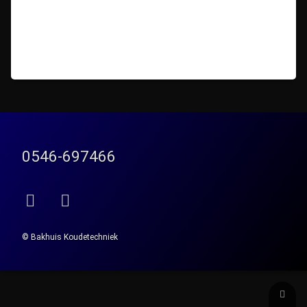
Tel:
0546-697466
E-mail
Facebook
© Bakhuis Koudetechniek
Teru