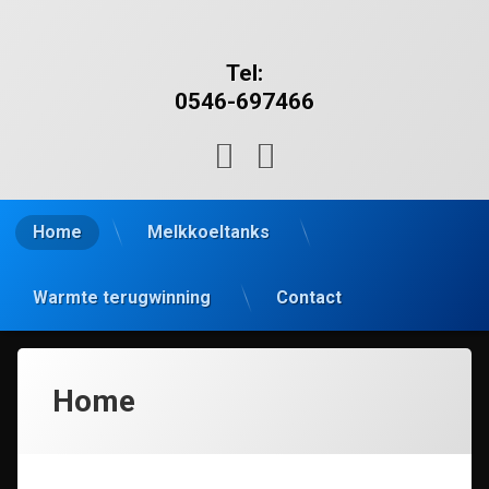
Tel:
0546-697466
E-mail
Facebook
Home
Melkkoeltanks
Warmte terugwinning
Contact
Home